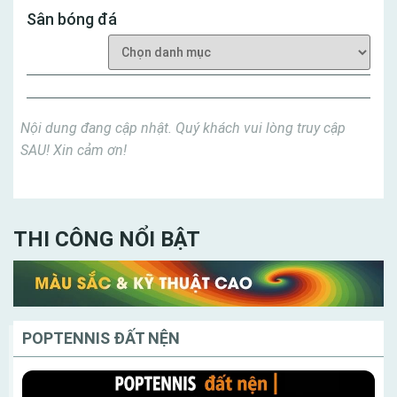
Sân bóng đá
Nội dung đang cập nhật. Quý khách vui lòng truy cập
SAU! Xin cảm ơn!
THI CÔNG NỔI BẬT
POPTENNIS ĐẤT NỆN