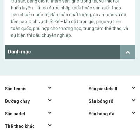
trụ sân, bảng điểm, thảm sàn, ghế trọng tài, và thiết bị
huấn luyện. Tất cả được nhập khẩu hoặc sản xuất theo
tiêu chuẩn quốc tế, đảm bảo chất lượng, độ an toàn và độ
bền cao. Dịch vụ thiết kế – lắp đặt trọn gói, phục vụ trên
toàn quốc, phù hợp cho trường học, trung tâm thể thao, và
sự kiện thi đấu chuyên nghiệp.
Danh mục
Sân tennis
Sân pickleball
THI CÔNG SÂN TENNIS
XÂY SÂN TRỌN GÓI
Đường chạy
Sân bóng rổ
SƠN SÂN TENNIS
LÀM SÂN PICKLEBALL
Thi công đường chạy
Thi công sân bóng rổ
CẢI TẠO SÂN TENNIS
THI CÔNG SÂN
Sân padel
Sân bóng đá
Sơn đường chạy
Sơn sân bóng rổ
THIẾT KẾ SÂN TENNIS
PICKLEBALL ÊM CHÂN
Cỏ sân padel
Thi công sân bóng mini
Cải tạo đường chạy
Cải tạo sân bóng rổ
Thể thao khác
SƠN SÂN PICKLEBALL
Thi công sân padel
Cỏ sân bóng mini
Xây sân bóng rổ CLB
Sân cricket
TRỌN GÓI
Xây sân padel CLB
Xây CLB bóng đá mini