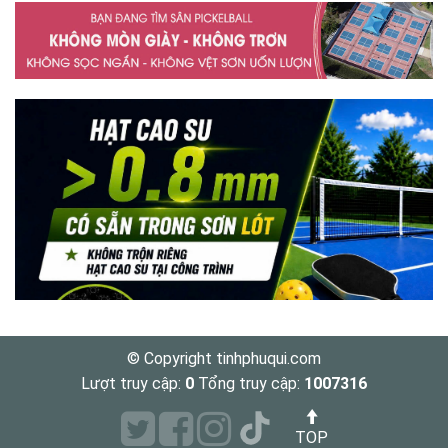
Sàn bóng bàn
SỬA CHỮA SÂN
Sàn lắp ghép padel
Sân cầu lông
PICKLEBALL
Cải tạo sân padel
Sân trẻ em
THIẾT KẾ SÂN
Sân hockey
PICKLEBALL
Sân Futsal
Sân bóng chày
Sân Typti
Sân PopTennis
© Copyright tinhphuqui.com
Lượt truy cập:
0
Tổng truy cập:
1007316
TOP