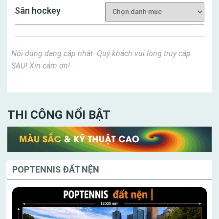
Sân hockey
Nội dung đang cập nhật. Quý khách vui lòng truy cập
SAU! Xin cảm ơn!
THI CÔNG NỔI BẬT
POPTENNIS ĐẤT NỆN