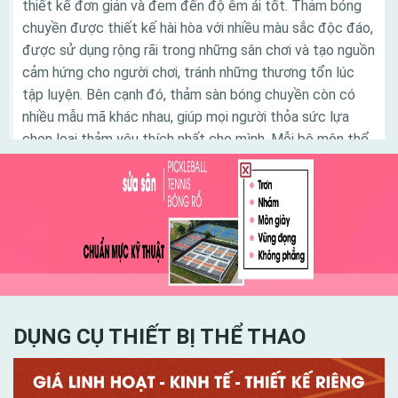
thiết kế đơn giản và đem đến độ êm ái tốt. Thảm bóng
chuyền được thiết kế hài hòa với nhiều màu sắc độc đáo,
được sử dụng rộng rãi trong những sân chơi và tạo nguồn
cảm hứng cho người chơi, tránh những thương tổn lúc
tập luyện. Bên cạnh đó, thảm sàn bóng chuyền còn có
nhiều mẫu mã khác nhau, giúp mọi người thỏa sức lựa
chọn loại thảm yêu thích nhất cho mình. Mỗi bộ môn thể
thao đem đến các lợi ích khác nhau cho người chơi.
Trong đó, bóng chuyền là bộ môn lý tưởng tạo nên dấu
ấn tốt đối với nhiều người. Để có được một sân thi đấu
bóng chuyền đạt tiêu chuẩn, đòi hỏi người thiết kế sân
bóng phải am hiểu tinh tường và có kinh nghiệm trong
công đoạn thiết kế sân chơi sao cho hợp lý nhất
DỤNG CỤ THIẾT BỊ THỂ THAO
Danh mục