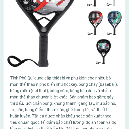
Tính Phú Quí cung cấp thiết bị và phụ kiện cho nhiều bộ
môn thể thao ít phổ biến như hockey, bóng chày (baseball),
bóng mềm (softball), bóng ném, bóng bầu dục và nhiều
môn thể thao chuyên biệt khác. Sản phẩm bao gồm: gậy
thi đấu, lưới chắn bóng, khung thành, găng tay, mũ bảo hộ,
trụ sân, bảng điểm, thảm sàn, ghế trọng tài, và thiết bị
huấn luyện. Tất cả được nhập khẩu hoặc sản xuất theo
tiêu chuẩn quốc tế, đảm bảo chất lượng, độ an toàn và độ
bền cao. Dịch vụ thiết kế – lắp đặt trọn gói, phục vụ trên