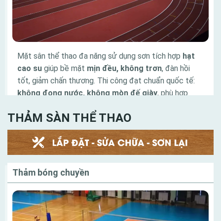
Mặt sân thể thao đa năng sử dụng sơn tích hợp
hạt
cao su
giúp bề mặt
mịn đều, không trơn
, đàn hồi
tốt, giảm chấn thương. Thi công đạt chuẩn quốc tế:
không đọng nước, không mòn đế giày
, phù hợp
bóng rổ, cầu lông, tennis với độ bám và độ nẩy lý
THẢM SÀN THỂ THAO
tưởng.
Tính Phú Quí cung cấp trọn bộ thiết bị cho đường
chạy và đường pitch đạt chuẩn thi đấu, phù hợp cho
sân vận động, trường học và khu thể thao chuyên
nghiệp.
Thảm bóng chuyền
Danh mục