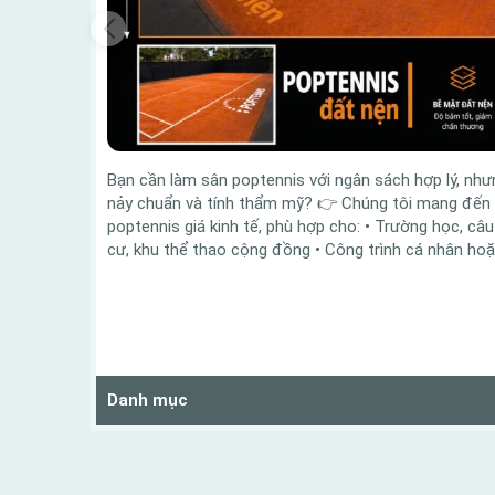
Bạn cần làm sân poptennis với ngân sách hợp lý, nh
nảy chuẩn và tính thẩm mỹ? 👉 Chúng tôi mang đến g
poptennis giá kinh tế, phù hợp cho: • Trường học, câ
cư, khu thể thao cộng đồng • Công trình cá nhân hoặc
Danh mục