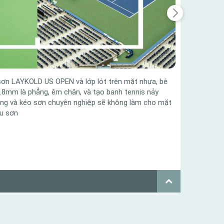
 sơn LAYKOLD US OPEN và lớp lót trên mặt nhựa, bê
KỸ 
0.8mm là phẳng, êm chân, và tạo banh tennis nảy
1.
B
đọng và kéo sơn chuyên nghiệp sẽ không làm cho mặt
2.
K
àu sơn
3.
M
4.
M
5.
B
Danh