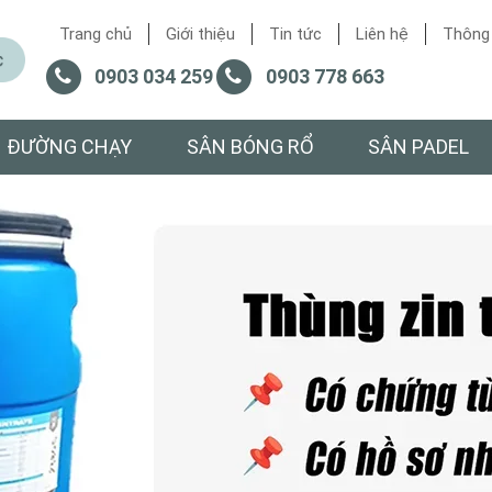
Trang chủ
Giới thiệu
Tin tức
Liên hệ
Thông 
0903 034 259
0903 778 663
ĐƯỜNG CHẠY
SÂN BÓNG RỔ
SÂN PADEL