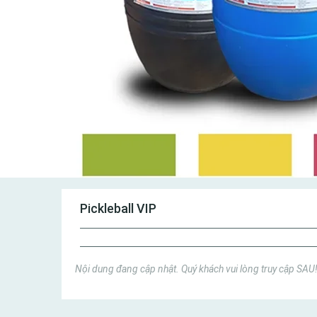
Pickleball VIP
Nội dung đang cập nhật. Quý khách vui lòng truy cập SAU