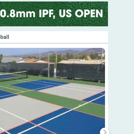
ball
Xây 