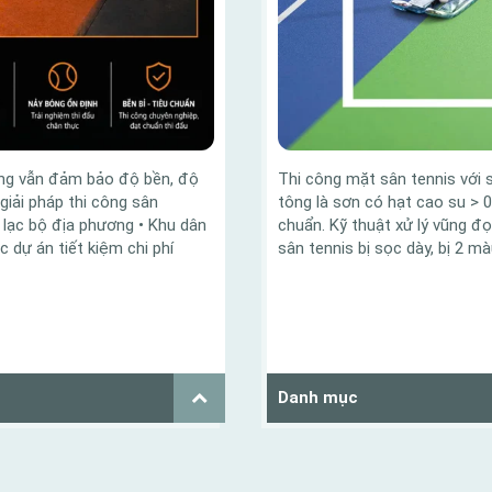
ưng vẫn đảm bảo độ bền, độ
Thi công mặt sân tennis với
iải pháp thi công sân
tông là sơn có hạt cao su > 
u lạc bộ địa phương • Khu dân
chuẩn. Kỹ thuật xử lý vũng 
 dự án tiết kiệm chi phí
sân tennis bị sọc dày, bị 2 m
Danh mục