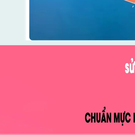
Thảm bóng chuyền được thiết kế hài hòa với nhiều 
dụng rộng rãi trong những sân chơi và tạo nguồn cảm
những thương tổn lúc tập luyện. Thảm sân bóng chu
người yêu mến thể thao ưa chuộng với thiết kế đơn 
Thảm bóng chuyền được thiết kế hài hòa với nhiều 
dụng rộng rãi trong những sân chơi và tạo nguồn cảm
những thương tổn lúc tập luyện. Bên cạnh đó, thảm 
mẫu mã khác nhau, giúp mọi người thỏa sức lựa chọn
cho mình. Mỗi bộ môn thể thao đem đến các lợi ích 
Trong đó, bóng chuyền là bộ môn lý tưởng tạo nên dấ
Để có được một sân thi đấu bóng chuyền đạt tiêu chu
sân bóng phải am hiểu tinh tường và có kinh nghiệm 
chơi sao cho hợp lý nhất