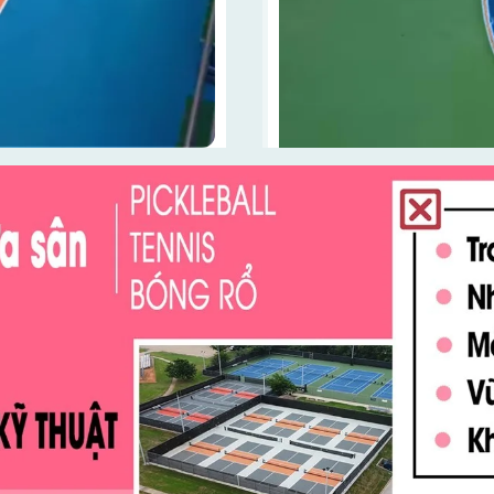
màu sắc độc đáo, được sử
 hứng cho người chơi, tránh
yền là sản phẩm được nhiều
Thảm sàn thể thao cho sâ
giản và đem đến độ êm ái tốt.
thiết kế đặc biệt cho các h
màu sắc độc đáo, được sử
cường hiệu suất và bảo vệ 
 hứng cho người chơi, tránh
việt như chống trơn trượt, 
sàn bóng chuyền còn có nhiều
Sàn Vinyl thể thao Pickle
 loại thảm yêu thích nhất
PVC tổng hợp được phủ một 
khác nhau cho người chơi.
chống trơn trượt, chống mài
u ấn tốt đối với nhiều người.
dòng thảm Vinyl thể thao s
ẩn, đòi hỏi người thiết kế
sốc giúp hạn chế tối đa cá
trong công đoạn thiết kế sân
mang lại.