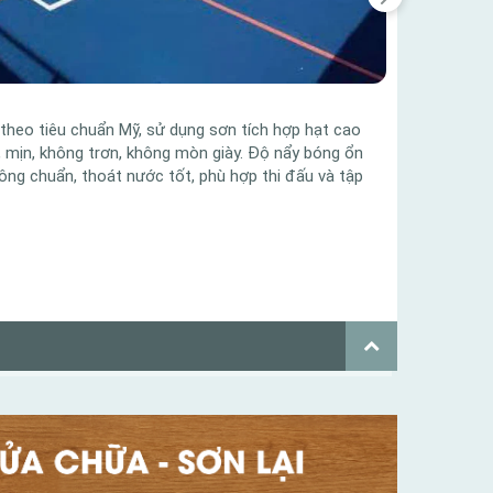
l theo tiêu chuẩn Mỹ, sử dụng sơn tích hợp hạt cao
Mặt 
, mịn, không trơn, không mòn giày. Độ nẩy bóng ổn
bám 
công chuẩn, thoát nước tốt, phù hợp thi đấu và tập
nẩy 
sân 
Danh