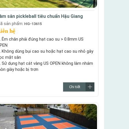
àm sân pickleball tiêu chuẩn Hậu Giang
ã sản phẩm:
HG-13615
iên hệ
.
Êm chân phải đúng hạt cao su > 0.8mm US
PEN
.
Không dùng bụi cao su hoặc hạt cao su nhỏ gây
ọc mặt sân
.
Sử dụng hạt cát vàng US OPEN không làm nhám
òn giày hoặc bị trơn
Chi tiết