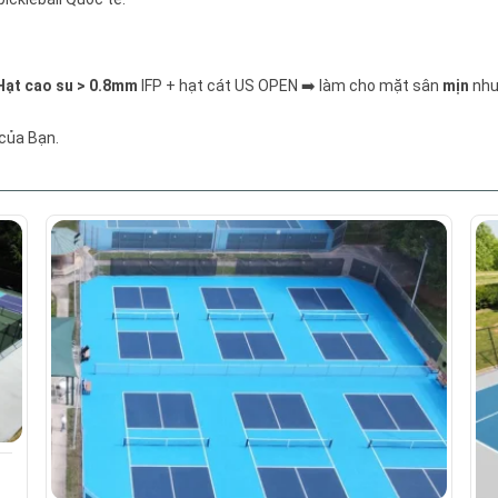
Hạt cao su > 0.8mm
IFP + hạt cát US OPEN ➡️ làm cho mặt sân
mịn
nh
của Bạn.