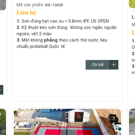
Mã sản phẩm:
KG-13625
Liên hệ
L
1.
Sơn đúng hạt cao su > 0.8mm IPF, US OPEN
M
2.
Kỹ thuật kéo sơn đúng: không sọc ngắn, ngoằn
L
ngoèo, vệt 2 màu
3.
Mặt không
phẳng
theo cách thử nước tiêu
1
chuẩn pickleball Quốc tế.
O
2
s
Chi tiết
3
m