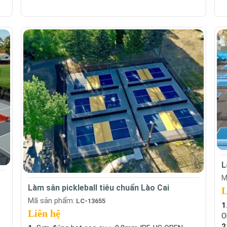
L
M
Làm sân pickleball tiêu chuẩn Lào Cai
L
Mã sản phẩm:
LC-13655
1
Liên hệ
O
2