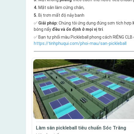
4.
Mặt sân làm cứng chân,
5.
Bị trơn mất độ nảy banh
✅
Giải pháp:
Chúng tôi ứng dụng đúng sơn tích hợp
bóng nẩy
đều và ổn định ở mọi vị trí
.
✅ Bạn tự phối màu Pickleball phong cách RIÊNG CLB 
https://tinhphuqui.com/phoi-mau/san-pickleball
Làm sân pickleball tiêu chuẩn Sóc Trăng