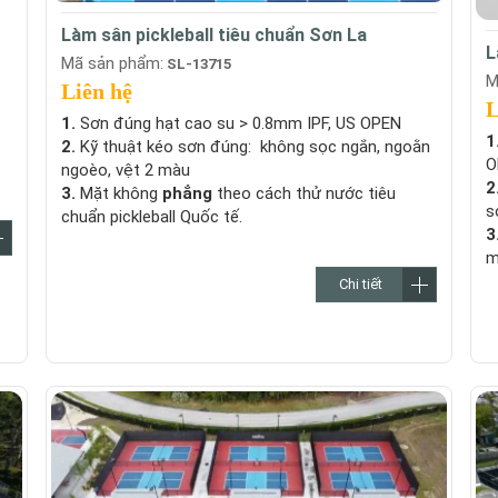
Làm sân pickleball tiêu chuẩn Sơn La
L
Mã sản phẩm:
SL-13715
M
Liên hệ
L
1.
Sơn đúng hạt cao su > 0.8mm IPF, US OPEN
1
2.
Kỹ thuật kéo sơn đúng: không sọc ngắn, ngoằn
O
ngoèo, vệt 2 màu
2
3.
Mặt không
phẳng
theo cách thử nước tiêu
s
chuẩn pickleball Quốc tế.
3
m
Chi tiết