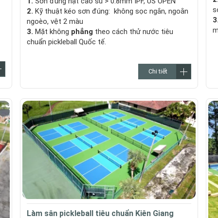
1.
Sơn đúng hạt cao su > 0.8mm IPF, US OPEN
s
2.
Kỹ thuật kéo sơn đúng: không sọc ngắn, ngoằn
3
ngoèo, vệt 2 màu
m
3.
Mặt không
phẳng
theo cách thử nước tiêu
chuẩn pickleball Quốc tế.
Chi tiết
Làm sân pickleball tiêu chuẩn Kiên Giang