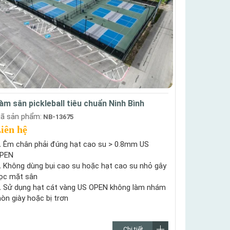
àm sân pickleball tiêu chuẩn Ninh Bình
ã sản phẩm:
NB-13675
iên hệ
.
Êm chân phải đúng hạt cao su > 0.8mm US
PEN
.
Không dùng bụi cao su hoặc hạt cao su nhỏ gây
ọc mặt sân
.
Sử dụng hạt cát vàng US OPEN không làm nhám
òn giày hoặc bị trơn
Chi tiết