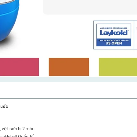
quốc
, vệt sơn bị 2 màu.
ickleball Quốc tế.