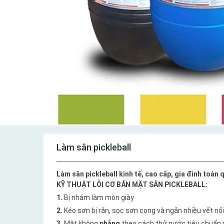
Làm sân pickleball
Làm sân pickleball kinh tế, cao cấp, gia đình toàn 
KỸ THUẬT LỖI CƠ BẢN MẶT SÂN PICKLEBALL:
1.
Bị nhám làm mòn giày
2.
Kéo sơn bị rằn, sọc sơn cong và ngắn nhiều vết nối
3.
Mặt không
phẳng
theo cách thử nước tiêu chuẩn p