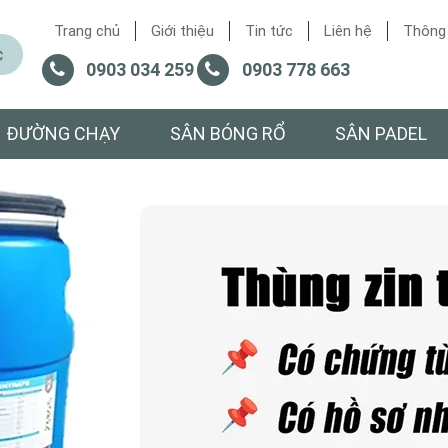
Trang chủ
Giới thiệu
Tin tức
Liên hệ
Thông 
0903 034 259
0903 778 663
ĐƯỜNG CHẠY
SÂN BÓNG RỔ
SÂN PADEL