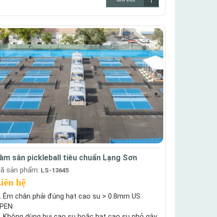
àm sân pickleball tiêu chuẩn Lạng Sơn
ã sản phẩm:
LS-13645
iên hệ
.
Êm chân phải đúng hạt cao su > 0.8mm US
PEN
.
Không dùng bụi cao su hoặc hạt cao su nhỏ gây