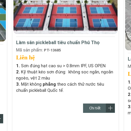
Làm sân pickleball tiêu chuẩn Phú Thọ
Mã sản phẩm:
PT-13685
Liên hệ
L
1.
Sơn đúng hạt cao su > 0.8mm IPF, US OPEN
M
2.
Kỹ thuật kéo sơn đúng: không sọc ngắn, ngoằn
L
ngoèo, vệt 2 màu
1
3.
Mặt không
phẳng
theo cách thử nước tiêu
O
chuẩn pickleball Quốc tế.
2
s
3
Chi tiết
m