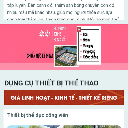
tập luyện. Bên cạnh đó, thảm sàn bóng chuyền còn có
nhiều mẫu mã khác nhau, giúp mọi người thỏa sức lựa
chọn loại thảm yêu thích nhất cho mình. Mỗi bộ môn thể
thao đem đến các lợi ích khác nhau cho người chơi.
Trong đó, bóng chuyền là bộ môn lý tưởng tạo nên dấu
ấn tốt đối với nhiều người. Để có được một sân thi đấu
bóng chuyền đạt tiêu chuẩn, đòi hỏi người thiết kế sân
bóng phải am hiểu tinh tường và có kinh nghiệm trong
công đoạn thiết kế sân chơi sao cho hợp lý nhất
DỤNG CỤ THIẾT BỊ THỂ THAO
Danh mục
Thiết bị thể dục công viên