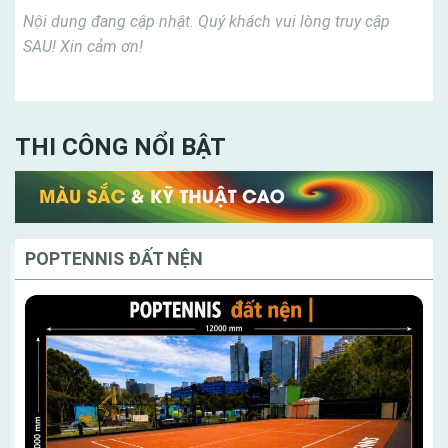
Nội dung đang cập nhật. Quý khách vui lòng truy cập
SAU! Xin cảm ơn!
THI CÔNG NỔI BẬT
POPTENNIS ĐẤT NỆN