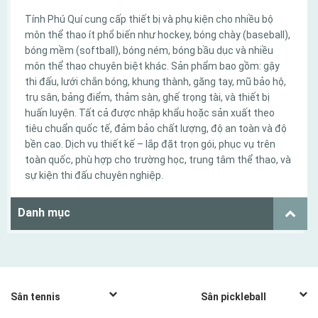
Tính Phú Quí cung cấp thiết bị và phụ kiện cho nhiều bộ
môn thể thao ít phổ biến như hockey, bóng chày (baseball),
bóng mềm (softball), bóng ném, bóng bầu dục và nhiều
môn thể thao chuyên biệt khác. Sản phẩm bao gồm: gậy
thi đấu, lưới chắn bóng, khung thành, găng tay, mũ bảo hộ,
trụ sân, bảng điểm, thảm sàn, ghế trọng tài, và thiết bị
huấn luyện. Tất cả được nhập khẩu hoặc sản xuất theo
tiêu chuẩn quốc tế, đảm bảo chất lượng, độ an toàn và độ
bền cao. Dịch vụ thiết kế – lắp đặt trọn gói, phục vụ trên
toàn quốc, phù hợp cho trường học, trung tâm thể thao, và
sự kiện thi đấu chuyên nghiệp.
Danh mục
Sân tennis
Sân pickleball
Thi công sân tennis
Xây sân pickleball CLB