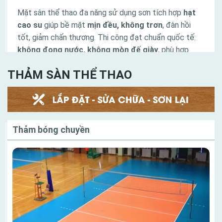
Mặt sân thể thao đa năng sử dụng sơn tích hợp
hạt
cao su
giúp bề mặt
mịn đều, không trơn
, đàn hồi
tốt, giảm chấn thương. Thi công đạt chuẩn quốc tế:
không đọng nước, không mòn đế giày
, phù hợp
bóng rổ, cầu lông, tennis với độ bám và độ nẩy lý
THẢM SÀN THỂ THAO
tưởng.
Tính Phú Quí cung cấp trọn bộ thiết bị cho đường
chạy và đường pitch đạt chuẩn thi đấu, phù hợp cho
sân vận động, trường học và khu thể thao chuyên
nghiệp.
Thảm bóng chuyền
Danh mục